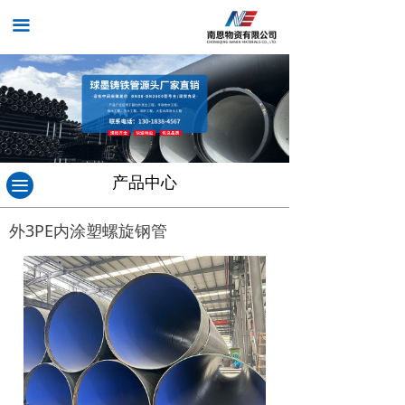
끀
产品中心
끀
外3PE内涂塑螺旋钢管