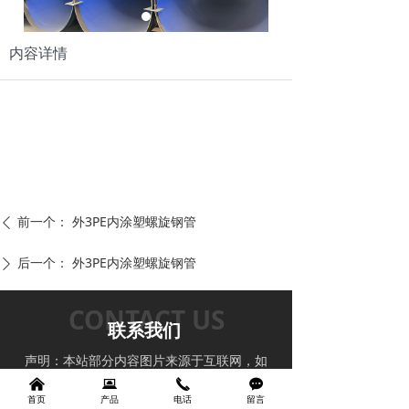
内容详情
前一个：
外3PE内涂塑螺旋钢管
ꄴ
后一个：
外3PE内涂塑螺旋钢管
ꄲ
CONTACT US
联系我们
声明：本站部分内容图片来源于互联网，如
有侵权及时联系管理员删除，谢谢！
낀
뀵
끅
끁
首页
产品
电话
留言