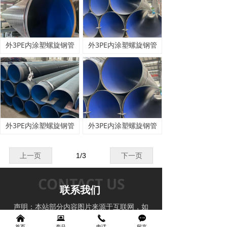
外3PE内涂塑螺旋钢管
外3PE内涂塑螺旋钢管
外3PE内涂塑螺旋钢管
外3PE内涂塑螺旋钢管
上一页
1
/
3
下一页
CONTACT US
联系我们
声明：本站部分内容图片来源于互联网，如
낀
有侵权及时联系管理员删除，谢谢！
뀵
끅
끁
首页
产品
电话
留言