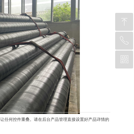
ꁸ
ꂅ
回到顶部
ꀥ
13271835678
微信二维码
要让任何控件重叠。请在后台产品管理直接设置好产品详情的