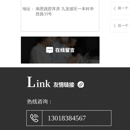
前一个
ꄴ
地址：
南恩跳蹬库房 九龙坡区一本科华
胜路33号
后一个
ꄲ
热线咨询：
13018384567