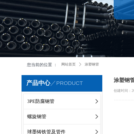
您当前的位置 ：
网站首页
ꄲ
涂塑钢管
涂塑钢
产品中心
／
PRODUCT
创建时间：
2
3PE防腐钢管
螺旋钢管
球墨铸铁管及管件