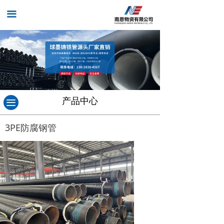
끀
产品中心
끀
3PE防腐钢管