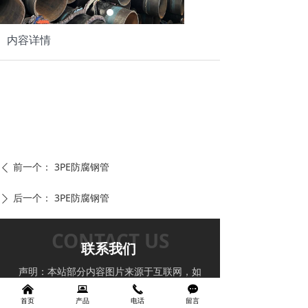
内容详情
前一个：
3PE防腐钢管
ꄴ
后一个：
3PE防腐钢管
ꄲ
CONTACT US
联系我们
声明：本站部分内容图片来源于互联网，如
有侵权及时联系管理员删除，谢谢！
낀
뀵
끅
끁
首页
产品
电话
留言