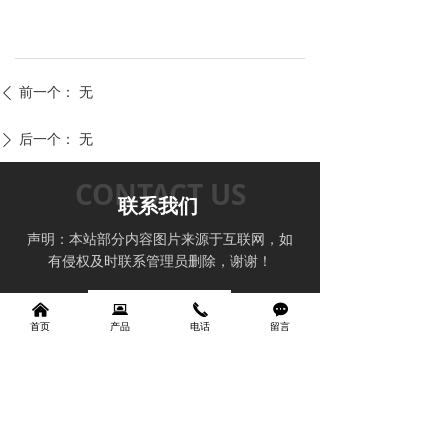
前一个：
无
ꄴ
后一个：
无
ꄲ
CONTACT US
联系我们
声明：本站部分内容图片来源于互联网，如
有侵权及时联系管理员删除，谢谢！
낀
뀵
끅
끁
首页
产品
电话
留言